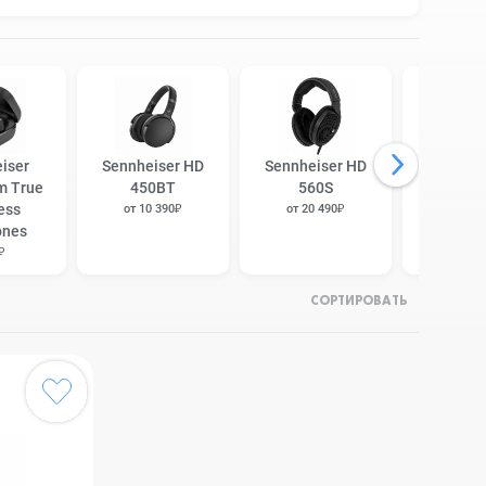
iser
Sennheiser HD
Sennheiser HD
Sennhei
m True
450BT
560S
60
ess
от 10 390₽
от 20 490₽
от 32 
ones
₽
СОРТИРОВАТЬ