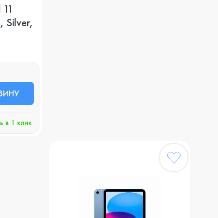
 11
 Silver,
ЗИНУ
ь в 1 клик