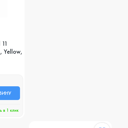
 11
, Yellow,
ЗИНУ
ь в 1 клик