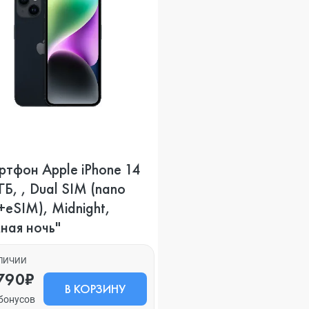
тфон Apple iPhone 14
ГБ, , Dual SIM (nano
eSIM), Midnight,
ная ночь"
АЛИЧИИ
790₽
В КОРЗИНУ
бонусов