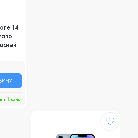
one 14
(nano
расный
ЗИНУ
ь в 1 клик