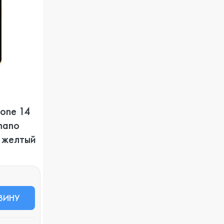
one 14
(nano
, желтый
ЗИНУ