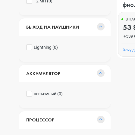
12 МП (
0
)
фио
В Н
53 
ВЫХОД НА НАУШНИКИ
+539 
Lightning (
0
)
Хочу 
АККУМУЛЯТОР
несъемный (
0
)
ПРОЦЕССОР