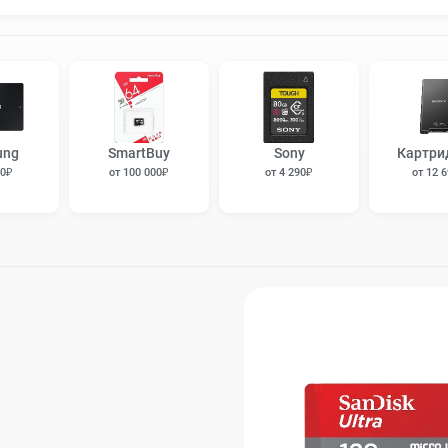
ung
SmartBuy
Sony
Картри
90₽
от 100 000₽
от 4 290₽
от 12 