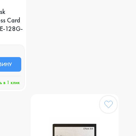
sk
ss Card
FE-128G-
ЗИНУ
ь в 1 клик