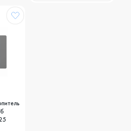
опитель
Тб
25