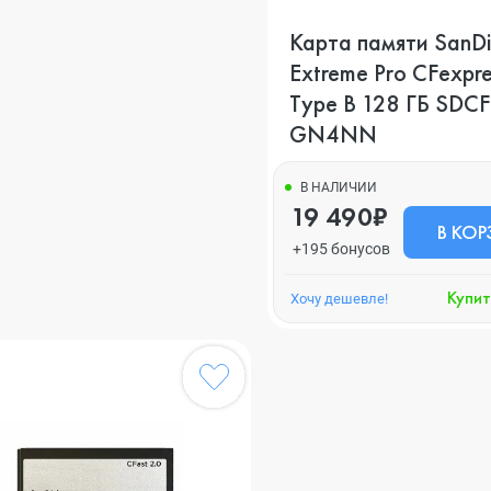
Карта памяти SanDi
Extreme Pro CFexpre
Type B 128 ГБ SDC
GN4NN
В НАЛИЧИИ
19 490₽
В КОР
+195 бонусов
Купит
Хочу дешевле!