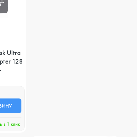
sk Ultra
pter 128
-
ЗИНУ
ь в 1 клик