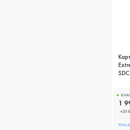
Карт
Extr
SDC
В Н
1 9
+20 
Хочу 