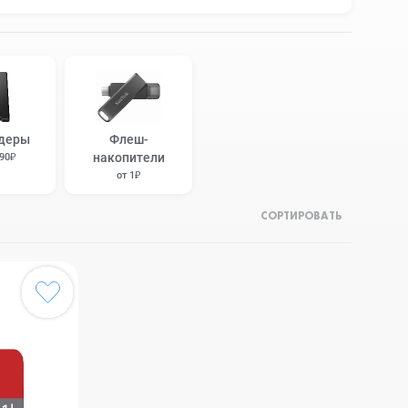
деры
Флеш-
накопители
690₽
от 1₽
СОРТИРОВАТЬ