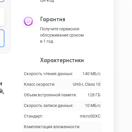
QR-код
Гарантия
Получите сервисное
облсуживание сроком
в 1 год
Характеристики
Скорость чтения данных:
140 МБ/с
и
Класс скорости:
UHS-I, Class 10
й,
Объем встроенной памяти:
128 ГБ
Скорость записи данных:
10 МБ/с
Стандарт:
microSDXC
Комплектация вложенности: