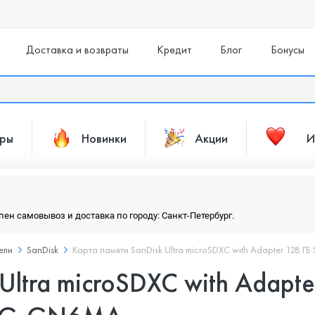
Доставка и возвраты
Кредит
Блог
Бонусы
ары
Новинки
Акции
И
упен самовывоз и доставка по городу: Санкт-Петербург.
ели
SanDisk
Карта памяти SanDisk Ultra microSDXC with Adapter 12
Ultra microSDXC with Adapte