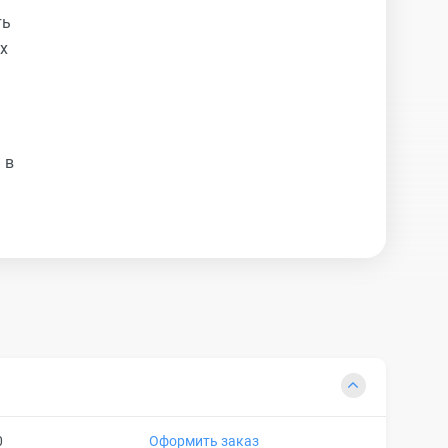
ть
х
 в
0
Оформить заказ