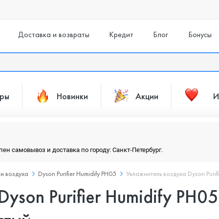
Доставка и возвраты
Кредит
Блог
Бонусы
ары
Новинки
Акции
И
упен самовывоз и доставка по городу: Санкт-Петербург.
ли воздуха
Dyson Purifier Humidify PH05
Увлажнитель воздуха Dyson Purif
yson Purifier Humidify PH05