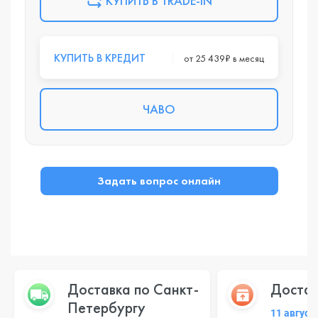
КУПИТЬ В TRADE-IN
КУПИТЬ В КРЕДИТ
от 25 439₽ в месяц
ЧАВО
Задать вопрос онлайн
Доставка по Санкт-
Достав
Петербургу
11 август