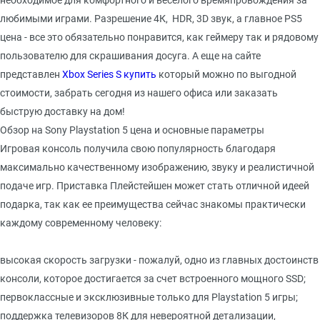
необходимое для комфортного и веселого времяпровождения за
любимыми играми. Разрешение 4К, HDR, 3D звук, а главное PS5
цена - все это обязательно понравится, как геймеру так и рядовому
пользователю для скрашивания досуга. А еще на сайте
представлен
Xbox Series S купить
который можно по выгодной
стоимости, забрать сегодня из нашего офиса или заказать
быструю доставку на дом!
Обзор на Sony Playstation 5 цена и основные параметры
Игровая консоль получила свою популярность благодаря
максимально качественному изображению, звуку и реалистичной
подаче игр. Приставка Плейстейшен может стать отличной идеей
подарка, так как ее преимущества сейчас знакомы практически
каждому современному человеку:
высокая скорость загрузки - пожалуй, одно из главных достоинств
консоли, которое достигается за счет встроенного мощного SSD;
первоклассные и эксклюзивные только для Playstation 5 игры;
поддержка телевизоров 8К для невероятной детализации,