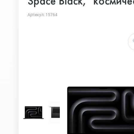
Space Black, "космиче
Артикул: 15764