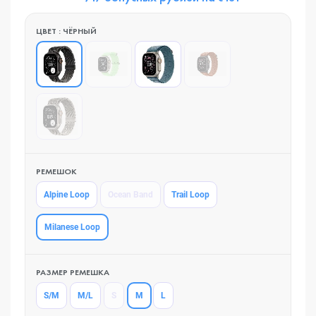
ЦВЕТ : ЧЁРНЫЙ
РЕМЕШОК
Alpine Loop
Ocean Band
Trail Loop
Milanese Loop
РАЗМЕР РЕМЕШКА
M
S/M
M/L
S
L