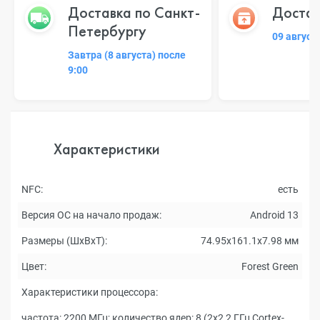
Доставка по Санкт-
Достав
Петербургу
09 август
Завтра (8 августа) после
9:00
Характеристики
NFC:
есть
Версия ОС на начало продаж:
Android 13
Размеры (ШxВxТ):
74.95x161.1x7.98 мм
Цвет:
Forest Green
Характеристики процессора:
частота: 2200 МГц; количество ядер: 8 (2x2,2 ГГц Cortex-