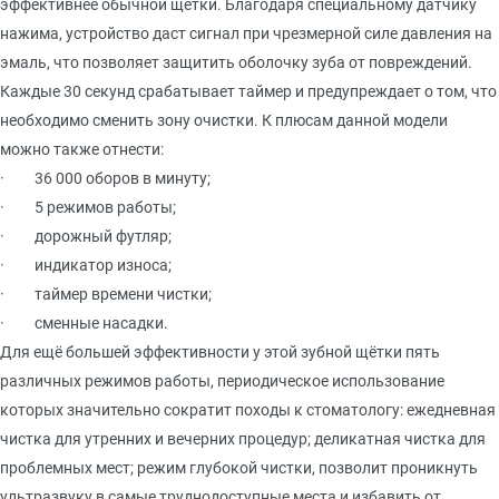
эффективнее обычной щётки. Благодаря специальному датчику
нажима, устройство даст сигнал при чрезмерной силе давления на
эмаль, что позволяет защитить оболочку зуба от повреждений.
Каждые 30 секунд срабатывает таймер и предупреждает о том, что
необходимо сменить зону очистки. К плюсам данной модели
можно также отнести:
·
36 000 оборов в минуту;
·
5 режимов работы;
·
дорожный футляр;
·
индикатор износа;
·
таймер времени чистки;
·
сменные насадки.
Для ещё большей эффективности у этой зубной щётки пять
различных режимов работы, периодическое использование
которых значительно сократит походы к стоматологу: ежедневная
чистка для утренних и вечерних процедур; деликатная чистка для
проблемных мест; режим глубокой чистки, позволит проникнуть
ультразвуку в самые труднодоступные места и избавить от