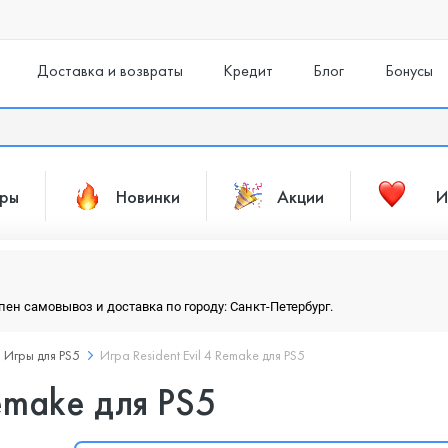
Доставка и возвраты
Кредит
Блог
Бонусы
ары
Новинки
Акции
И
упен самовывоз и доставка по городу: Санкт-Петербург.
Игры для PS5
Игра Resident Evil 4 Remake для PS5
Remake для PS5