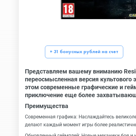
+ 31 бонусных рублей на счет
Представляем вашему вниманию Residen
переосмысленная версия культового э
этом современные графические и ге
приключение еще более захватываю
Преимущества
Современная графика: Наслаждайтесь великоле
делают каждый момент игры более реалистич
Обновленный геймплей: Новые механики боя и 