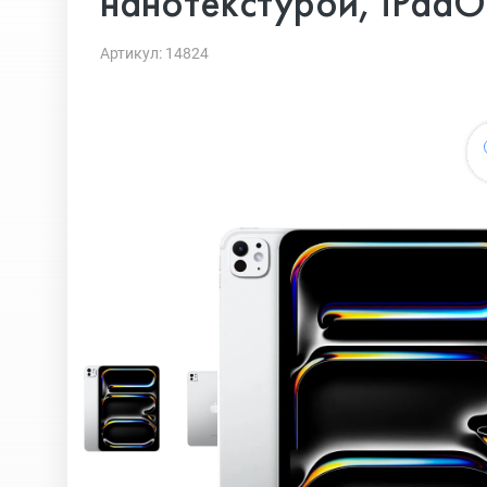
нанотекстурой, iPadOS
Артикул: 14824