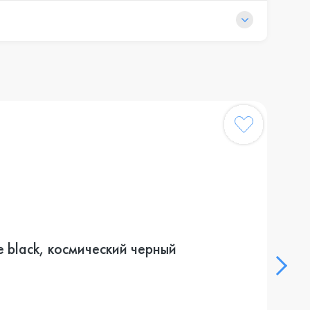
e black, космический черный
План