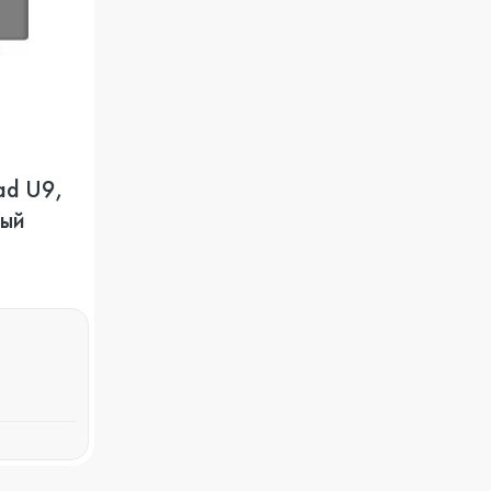
ad U9,
ный