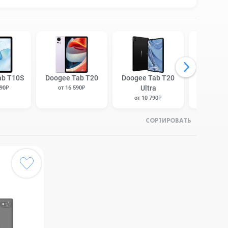
ab T10S
Doogee Tab T20
Doogee Tab T20
Doogee T
Ultra
390₽
от 16 590₽
от 14 
от 10 790₽
СОРТИРОВАТЬ