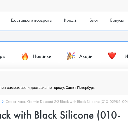
Доставка и возвраты
Кредит
Блог
Бонусы
ары
Новинки
Акции
И
упен самовывоз и доставка по городу: Санкт-Петербург.
Смарт-часы Garmin Descent G2 Black with Black Silicone (010-02986-00)
k with Black Silicone (010-