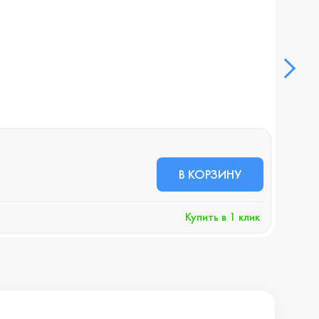
Смар
В НА
50 
В КОРЗИНУ
+5
Купить в 1 клик
Хочу 