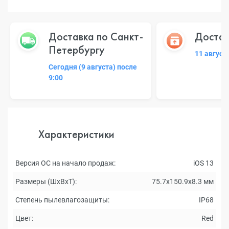
Доставка по Санкт-
Достав
Петербургу
11 август
Сегодня (9 августа) после
9:00
Характеристики
Версия ОС на начало продаж:
iOS 13
Размеры (ШxВxТ):
75.7x150.9x8.3 мм
Степень пылевлагозащиты:
IP68
Цвет:
Red