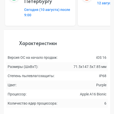
Петербургу
12 август
Сегодня (10 августа) после
9:00
Характеристики
Версия ОС на начало продаж:
iOS 16
Размеры (ШxВxТ):
71.5x147.5x7.85 мм
Степень пылевлагозащиты:
IP68
Цвет:
Purple
Процессор:
Apple A16 Bionic
Количество ядер процессора:
6