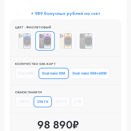
+ 989 бонусных рублей на счет
ЦВЕТ : ФИОЛЕТОВЫЙ
КОЛИЧЕСТВО SIM-КАРТ
Dual nano SIM
Dual eSIM
Dual: nano SIM+eSIM
ОБЪЕМ ПАМЯТИ
256 Гб
128 Гб
512 Гб
1 Тб
98 890₽