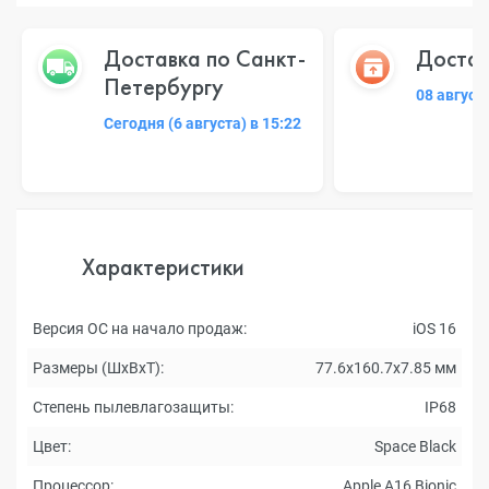
Доставка по Санкт-
Достав
Петербургу
08 август
Сегодня (6 августа) в 15:22
Характеристики
Версия ОС на начало продаж:
iOS 16
Размеры (ШxВxТ):
77.6x160.7x7.85 мм
Степень пылевлагозащиты:
IP68
Цвет:
Space Black
Процессор:
Apple A16 Bionic