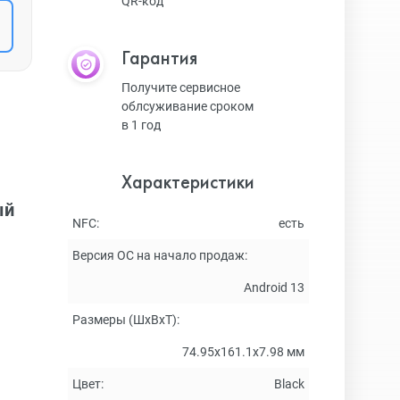
QR-код
Гарантия
Получите сервисное
облсуживание сроком
в 1 год
Характеристики
ый
NFC:
есть
Версия ОС на начало продаж:
Android 13
Размеры (ШxВxТ):
74.95x161.1x7.98 мм
Цвет:
Black