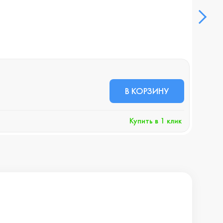
Смар
В НА
22 
В КОРЗИНУ
+2
Купить в 1 клик
Хочу 