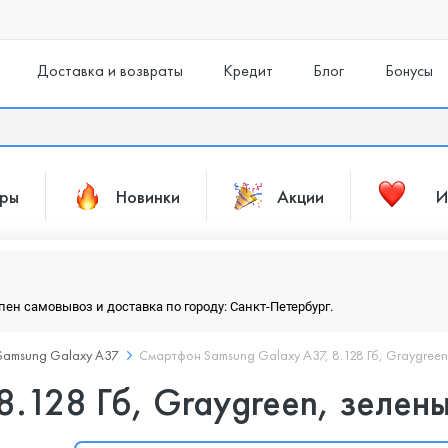
Доставка и возвраты
Кредит
Блог
Бонусы
ары
Новинки
Акции
И
упен самовывоз и доставка по городу: Санкт-Петербург.
Samsung Galaxy A37
Смартфон Samsung Galaxy A37, 8.128 Гб, Graygreen
8.128 Гб, Graygreen, зелен