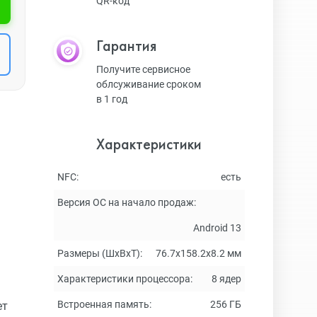
QR-код
Гарантия
Получите сервисное
облсуживание сроком
в 1 год
Характеристики
NFC:
есть
Версия ОС на начало продаж:
Android 13
Размеры (ШxВxТ):
76.7x158.2x8.2 мм
Характеристики процессора:
8 ядер
Встроенная память:
256 ГБ
ет