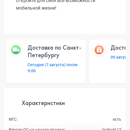
откройте для себя все возможности
мобильной жизни!
Доставка по Санкт-
Достав
Петербургу
09 август
Сегодня (7 августа) после
9:00
Характеристики
NFC:
есть
Версия ОС на начало продаж:
Android 13