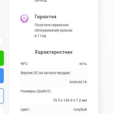
QR-код
Гарантия
Получите сервисное
облсуживание сроком
в 1 год
Характеристики
NFC:
есть
Версия ОС на начало продаж:
Android 16
Размеры (ШxВxТ):
70.5 x 146.9 х 7.2 мм
Цвет:
голубой