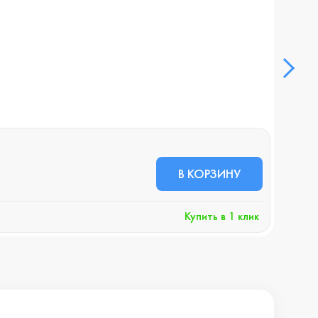
Смар
В НА
54 
В КОРЗИНУ
+5
Купить в 1 клик
Хочу 