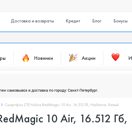
Доставка и возвраты
Кредит
Блог
Бонусы
ары
Новинки
Акции
И
упен самовывоз и доставка по городу: Санкт-Петербург.
Смартфон ZTE Nubia RedMagic 10 Air, 16.512 Гб, Hailstone, белый
edMagic 10 Air, 16.512 Гб,