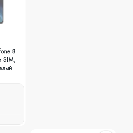
fone 8
o SIM,
белый