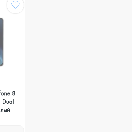
fone 8
 Dual
елый