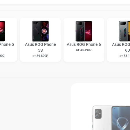
Phone 5
Asus ROG Phone
Asus ROG Phone 6
Asus ROG
5S
6D
от 48 490₽
90₽
от 39 890₽
от 58 