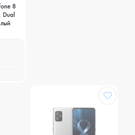
fone 8
 Dual
елый