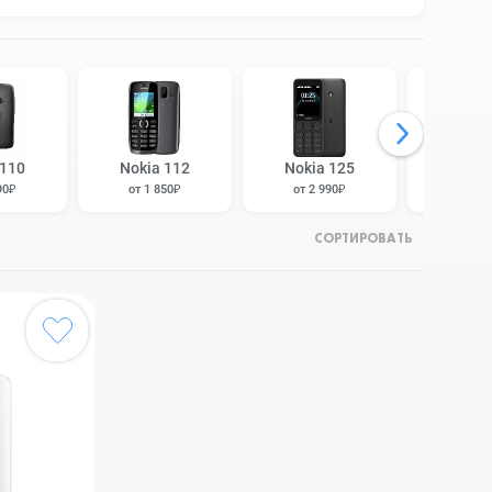
 110
Nokia 112
Nokia 125
Nokia
90₽
от 1 850₽
от 2 990₽
от 2 
СОРТИРОВАТЬ