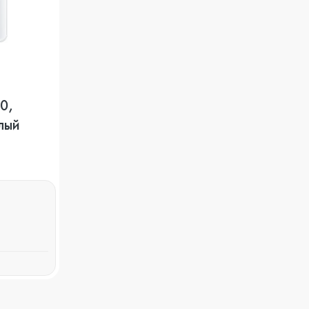
0,
лый