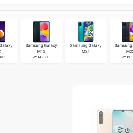
Galaxy
Samsung Galaxy
Samsung Galaxy
Samsung 
2
M13
M21
M2
90₽
от 14 790₽
от 19 