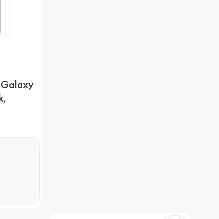
 Galaxy
k,