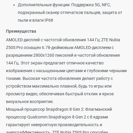
Дополнительные функции: Поддержка 5G, NFC,
подэкранный сканер отпечатков пальцев, защита от
пыли и влаги IP68
Преимущества
AMOLED-дисплей с частотой обновления 144 Гц: ZTE Nubia
Z50S Pro оснащен 6.78-дюймовым AMOLED-дисплеем с
разрешением 2800x1260 пикселей и частотой обновления
144 Гц. Этот экран предлагает отличное качество
изображения с насыщенными цветами и глубокими черными
тонами. Высокая частота обновления делает работу с
устройством максимально плавной, будь то игры или
просмотр видео, обеспечивая быстрый отклик и яркое
визуальное восприятие.
Мощный процессор Snapdragon 8 Gen 2: Флагманский
процессор Qualcomm Snapdragon 8 Gen 2 с 8 ядрами
гарантирует невероятную производительность и
энергоэффективность. ZTE Nubia Z50S Pro способен