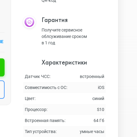
QR-код
Гарантия
Получите сервисное
облсуживание сроком
ИЕ
в 1 год
Характеристики
Датчик ЧСС:
встроенный
Совместимость с ОС:
iOS
Цвет:
синий
Процессор:
S10
Встроенная память:
64 Гб
Тип устройства:
умные часы