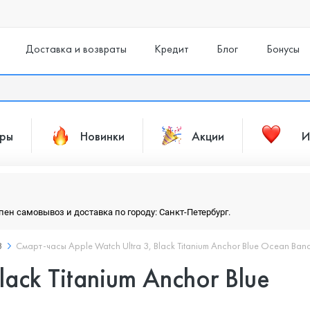
Доставка и возвраты
Кредит
Блог
Бонусы
ары
Новинки
Акции
И
упен самовывоз и доставка по городу: Санкт-Петербург.
3
Смарт-часы Apple Watch Ultra 3, Black Titanium Anchor Blue Ocean Ban
lack Titanium Anchor Blue