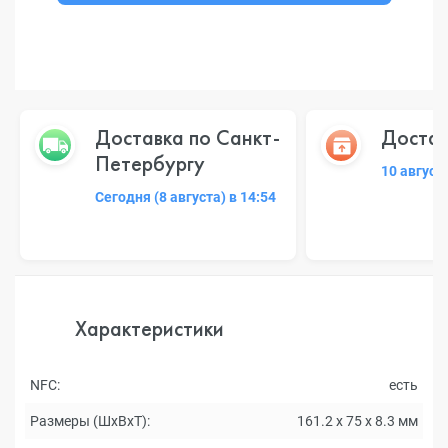
Доставка по Санкт-
Достав
Петербургу
10 август
Сегодня (8 августа) в 14:54
Характеристики
NFC:
есть
Размеры (ШxВxТ):
161.2 x 75 x 8.3 мм