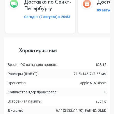
Доставка по Санкт-
Достав
Петербургу
09 август
Сегодня (7 августа) в 20:53
Характеристики
Версия ОС на начало продаж:
iOS 15
Размеры (ШxВxТ):
71.5x146.7x7.65 мм
Процессор:
Apple A15 Bionic
Количество ядер процессора:
6
Встроенная память:
256 Гб
Дисплей:
6.1" (2532x1170), Full HD, OLED