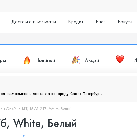
Доставка и возвраты
Кредит
Блог
Бонусы
ары
Новинки
Акции
И
упен самовывоз и доставка по городу: Санкт-Петербург.
н OnePlus 15T, 16/512 Гб, White, Белый
б, White, Белый