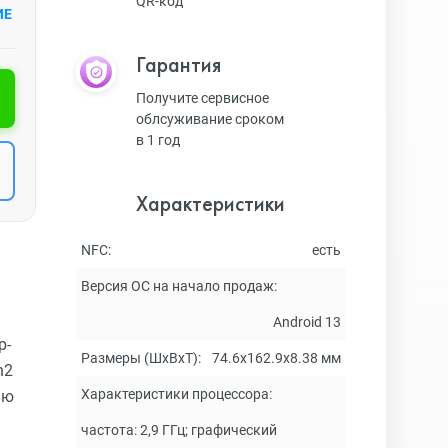
QR-код
ИЕ
Гарантия
Получите сервисное
облсуживание сроком
в 1 год
Характеристики
NFC:
есть
Версия ОС на начало продаж:
Android 13
р-
Размеры (ШxВxТ):
74.6x162.9x8.38 мм
n2
Характеристики процессора:
ью
частота: 2,9 ГГц; графический