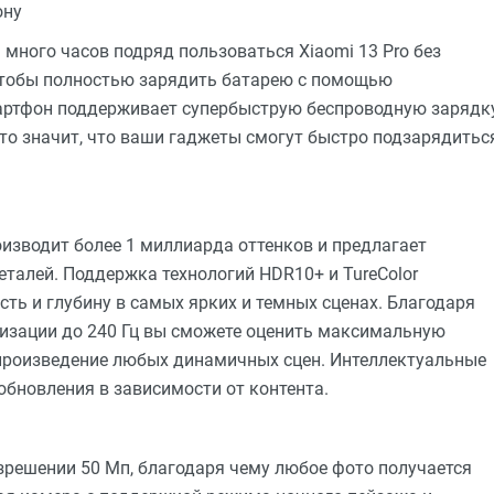
ону
много часов подряд пользоваться Xiaomi 13 Pro без
 чтобы полностью зарядить батарею с помощью
мартфон поддерживает супербыструю беспроводную зарядк
это значит, что ваши гаджеты смогут быстро подзарядитьс
зводит более 1 миллиарда оттенков и предлагает
еталей. Поддержка технологий HDR10+ и TureColor
ь и глубину в самых ярких и темных сценах. Благодаря
етизации до 240 Гц вы сможете оценить максимальную
спроизведение любых динамичных сцен. Интеллектуальные
обновления в зависимости от контента.
азрешении 50 Мп, благодаря чему любое фото получается