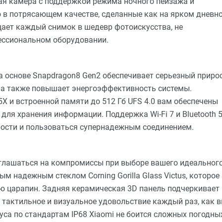
ая камера с поддержкой режима ночного пейзажа и
 в потрясающем качестве, сделанные как на ярком дневн
ащает каждый снимок в шедевр фотоискусства, не
ессиональном оборудовании.
основе Snapdragon8 Gen2 обеспечивает серьезный приро
, а также повышает энергоэффективность системы.
X и встроенной памяти до 512 Гб UFS 4.0 вам обеспечены
для хранения информации. Поддержка Wi-Fi 7 и Bluetooth 5
ости и пользоваться супернадежным соединением.
глашаться на компромиссы при выборе вашего идеальног
м надежным стеклом Corning Gorilla Glass Victus, которое
ию царапин. Задняя керамическая 3D панель подчеркивает
 тактильное и визуальное удовольствие каждый раз, как 
уса по стандартам IP68 Xiaomi не боится сложных погодны