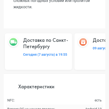
сложных погодных условий или пролитой
жидкости.
Доставка по Санкт-
Достав
Петербургу
09 август
Сегодня (7 августа) в 19:55
Характеристики
NFC:
есть