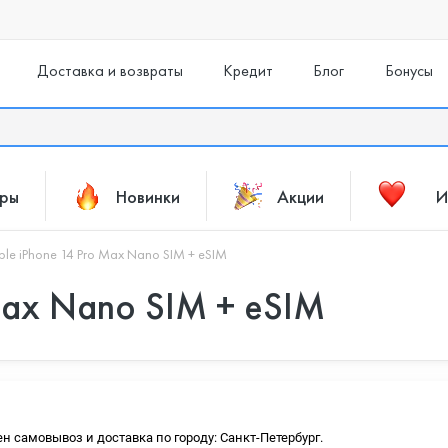
Доставка и возвраты
Кредит
Блог
Бонусы
ары
Новинки
Акции
И
le iPhone 14 Pro Max Nano SIM + eSIM
Max Nano SIM + eSIM
ен самовывоз и доставка по городу: Санкт-Петербург.