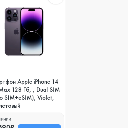
тфон Apple iPhone 14
Max 128 Гб, , Dual SIM
o SIM+eSIM), Violet,
летовый
АЛИЧИИ
390₽