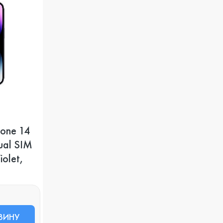
one 14
ual SIM
olet,
ЗИНУ