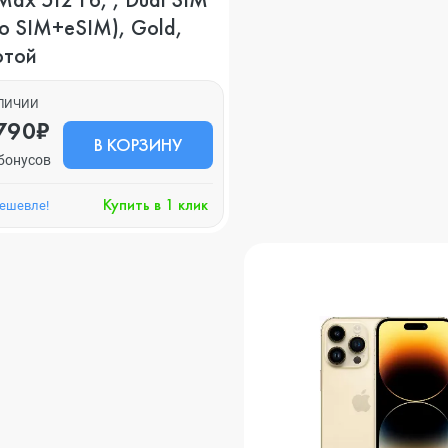
o SIM+eSIM), Gold,
отой
АЛИЧИИ
790₽
В КОРЗИНУ
бонусов
Купить в 1 клик
дешевле!