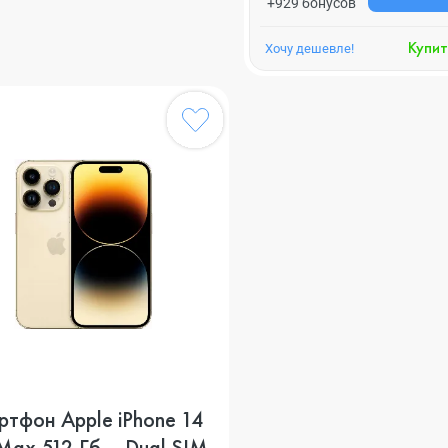
+929 бонусов
Купит
Хочу дешевле!
тфон Apple iPhone 14
Max 512 Гб, , Dual SIM