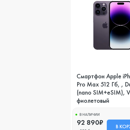
Смартфон Apple iPh
Pro Max 512 Гб, , D
(nano SIM+eSIM), Vi
фиолетовый
В НАЛИЧИИ
92 890₽
В КОР