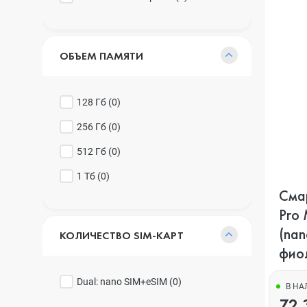
ОБЪЕМ ПАМЯТИ
128 Гб (
0
)
256 Гб (
0
)
512 Гб (
0
)
1 Тб (
0
)
Смар
Pro 
(nan
КОЛИЧЕСТВО SIM-КАРТ
фио
Dual: nano SIM+eSIM (
0
)
В Н
72 