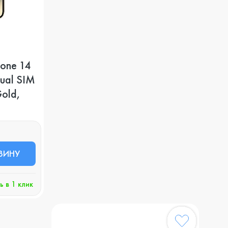
one 14
Dual SIM
old,
ЗИНУ
ь в 1 клик