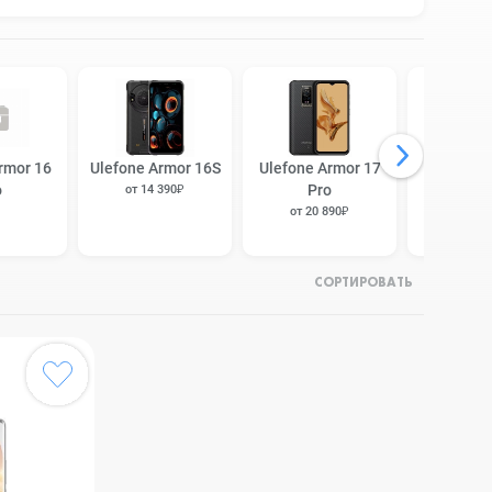
rmor 16
Ulefone Armor 16S
Ulefone Armor 17
Ulefone A
o
Pro
Ult
от 14 390₽
от 20 890₽
от 27 
СОРТИРОВАТЬ