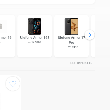
rmor 16
Ulefone Armor 16S
Ulefone Armor 17
Ulefone A
o
Pro
Ult
от 14 390₽
от 20 890₽
от 27 
СОРТИРОВАТЬ