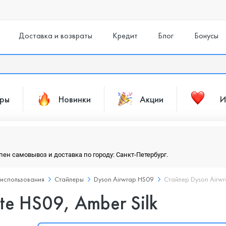
Доставка и возвраты
Кредит
Блог
Бонусы
ары
Новинки
Акции
И
упен самовывоз и доставка по городу: Санкт-Петербург.
 использования
Стайлеры
Dyson Airwrap HS09
Стайлер Dyson Airwr
te HS09, Amber Silk