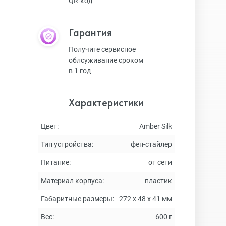
QR-код
Гарантия
Получите сервисное
облсуживание сроком
в 1 год
Характеристики
Цвет:
Amber Silk
Тип устройства:
фен-стайлер
Питание:
от сети
Материал корпуса:
пластик
Габаритные размеры:
272 х 48 х 41 мм
Вес:
600 г