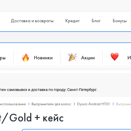
Доставка и возвраты
Кредит
Блог
Бонусы
ары
Новинки
Акции
И
упен самовывоз и доставка по городу: Санкт-Петербург.
 использования
Выпрямители для волос
Dyson Airstrait HT01
Выпрямит
t/Gold + кейс