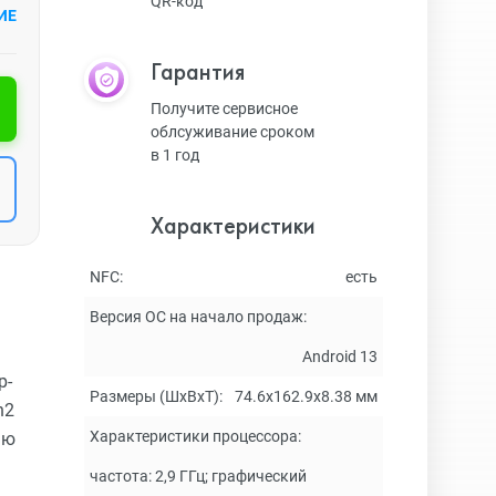
QR-код
ИЕ
Гарантия
Получите сервисное
облсуживание сроком
в 1 год
Характеристики
NFC:
есть
Версия ОС на начало продаж:
Android 13
р-
Размеры (ШxВxТ):
74.6x162.9x8.38 мм
n2
Характеристики процессора:
ью
частота: 2,9 ГГц; графический