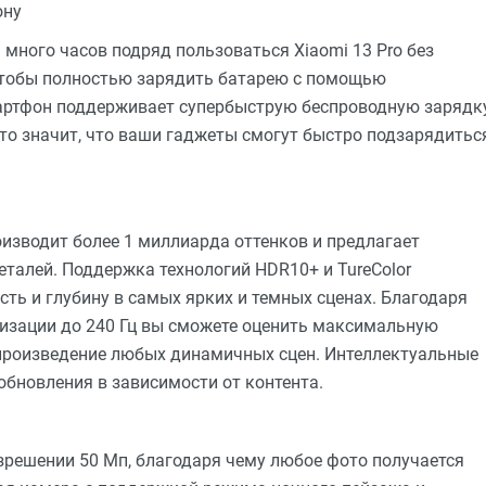
ону
много часов подряд пользоваться Xiaomi 13 Pro без
 чтобы полностью зарядить батарею с помощью
мартфон поддерживает супербыструю беспроводную зарядк
это значит, что ваши гаджеты смогут быстро подзарядитьс
зводит более 1 миллиарда оттенков и предлагает
еталей. Поддержка технологий HDR10+ и TureColor
ь и глубину в самых ярких и темных сценах. Благодаря
етизации до 240 Гц вы сможете оценить максимальную
спроизведение любых динамичных сцен. Интеллектуальные
обновления в зависимости от контента.
азрешении 50 Мп, благодаря чему любое фото получается