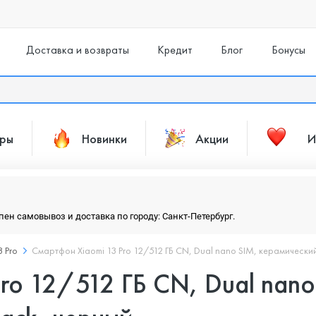
Доставка и возвраты
Кредит
Блог
Бонусы
ары
Новинки
Акции
И
упен самовывоз и доставка по городу: Санкт-Петербург.
3 Pro
Смартфон Xiaomi 13 Pro 12/512 ГБ CN, Dual nano SIM, керамический
ro 12/512 ГБ CN, Dual nano