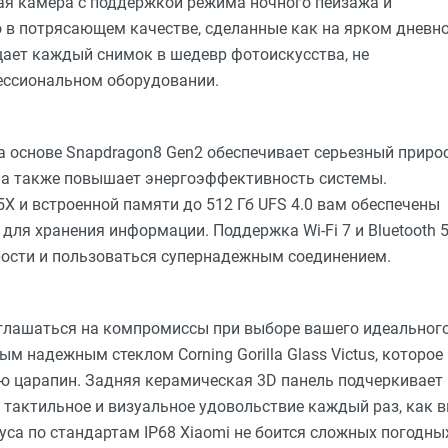
ая камера с поддержкой режима ночного пейзажа и
 в потрясающем качестве, сделанные как на ярком дневн
ащает каждый снимок в шедевр фотоискусства, не
ессиональном оборудовании.
основе Snapdragon8 Gen2 обеспечивает серьезный приро
, а также повышает энергоэффективность системы.
X и встроенной памяти до 512 Гб UFS 4.0 вам обеспечены
для хранения информации. Поддержка Wi-Fi 7 и Bluetooth 5
ости и пользоваться супернадежным соединением.
глашаться на компромиссы при выборе вашего идеальног
м надежным стеклом Corning Gorilla Glass Victus, которое
ию царапин. Задняя керамическая 3D панель подчеркивает
 тактильное и визуальное удовольствие каждый раз, как 
уса по стандартам IP68 Xiaomi не боится сложных погодны